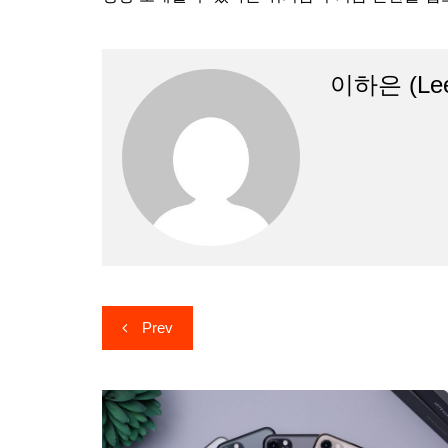
이하은 (Lee
글
Prev
탐
색