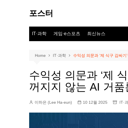
Skip
to
포스터
content
IT·과학
게임·e스포츠
최신뉴스
Home
IT·과학
수익성 의문과 ‘제 식구 감싸기
수익성 의문과 ‘제 
꺼지지 않는 AI 거
이하은 (Lee Ha-eun)
10 12월 2025
IT·