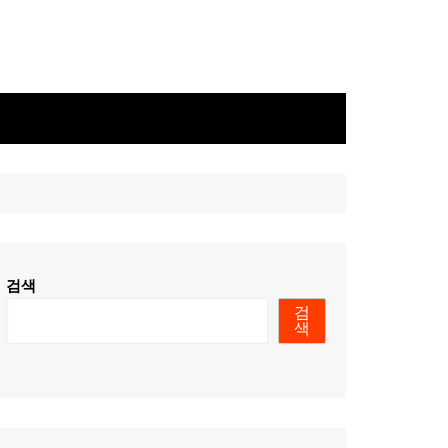
검색
검
색